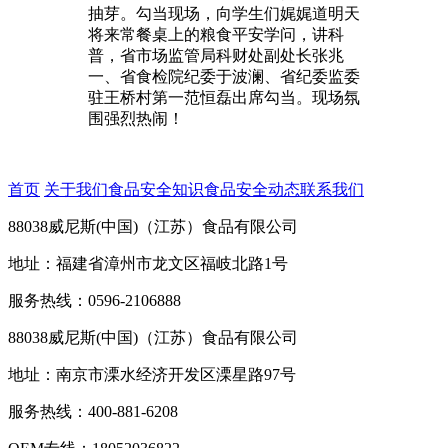
抽芽。勾当现场，向学生们娓娓道明天
将来常餐桌上的粮食平安学问，讲科
普，省市场监管局科财处副处长张兆
一、省食检院纪委于波澜、省纪委监委
驻王桥村第一范恒磊出席勾当。现场氛
围强烈热闹！
首页
关于我们
食品安全知识
食品安全动态
联系我们
88038威尼斯(中国)（江苏）食品有限公司
地址：福建省漳州市龙文区福岐北路1号
服务热线：0596-2106888
88038威尼斯(中国)（江苏）食品有限公司
地址：南京市溧水经济开发区溧星路97号
服务热线：400-881-6208